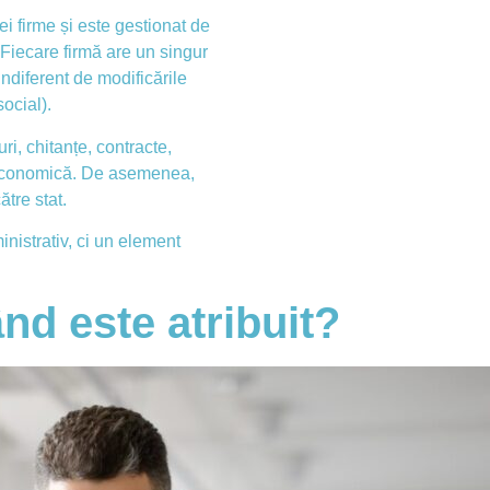
ei firme și este gestionat de
. Fiecare firmă are un singur
ndiferent de modificările
ocial).
ri, chitanțe, contracte,
te economică. De asemenea,
ătre stat.
nistrativ, ci un element
nd este atribuit?