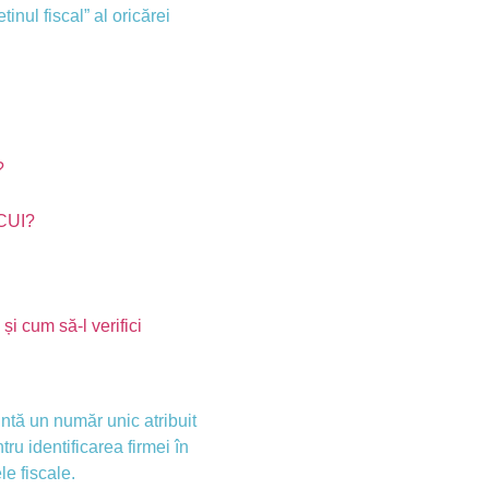
tinul fiscal” al oricărei
?
 CUI?
i cum să-l verifici
ntă un număr unic atribuit
tru identificarea firmei în
e fiscale.