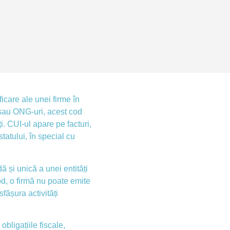
icare ale unei firme în
sau ONG-uri, acest cod
i. CUI-ul apare pe facturi,
statului, în special cu
 și unică a unei entități
od, o firmă nu poate emite
fășura activități
bligațiile fiscale,