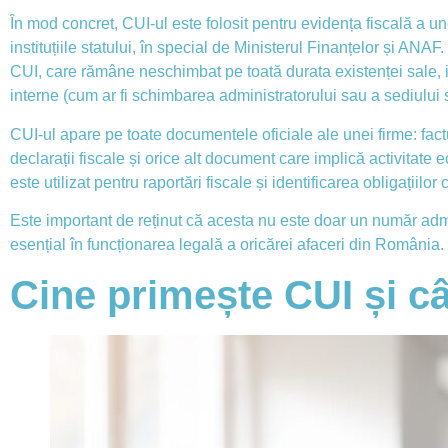
În mod concret, CUI-ul este folosit pentru evidența fiscală a un
instituțiile statului, în special de Ministerul Finanțelor și ANAF
CUI, care rămâne neschimbat pe toată durata existenței sale, i
interne (cum ar fi schimbarea administratorului sau a sediului s
CUI-ul apare pe toate documentele oficiale ale unei firme: factu
declarații fiscale și orice alt document care implică activita
este utilizat pentru raportări fiscale și identificarea obligațiilor c
Este important de reținut că acesta nu este doar un număr admi
esențial în funcționarea legală a oricărei afaceri din România.
Cine primește CUI și câ