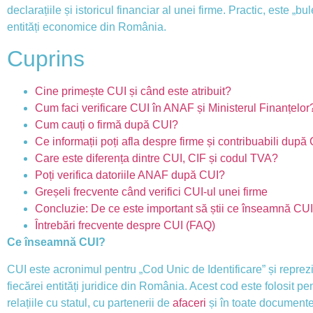
declarațiile și istoricul financiar al unei firme. Practic, este „bule
entități economice din România.
Cuprins
Cine primește CUI și când este atribuit?
Cum faci verificare CUI în ANAF și Ministerul Finanțelor
Cum cauți o firmă după CUI?
Ce informații poți afla despre firme și contribuabili după
Care este diferența dintre CUI, CIF și codul TVA?
Poți verifica datoriile ANAF după CUI?
Greșeli frecvente când verifici CUI-ul unei firme
Concluzie: De ce este important să știi ce înseamnă CUI ș
Întrebări frecvente despre CUI (FAQ)
Ce înseamnă CUI?
CUI este acronimul pentru „Cod Unic de Identificare” și reprezi
fiecărei entități juridice din România. Acest cod este folosit pen
relațiile cu statul, cu partenerii de
afaceri
și în toate documentel