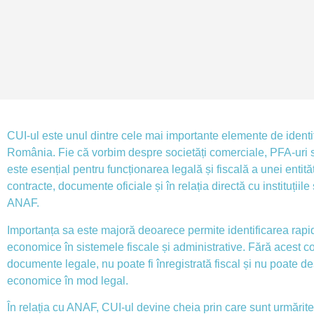
CUI-ul este unul dintre cele mai importante elemente de identif
România. Fie că vorbim despre societăți comerciale, PFA-uri 
este esențial pentru funcționarea legală și fiscală a unei entităț
contracte, documente oficiale și în relația directă cu instituțiile 
ANAF.
Importanța sa este majoră deoarece permite identificarea rapidă
economice în sistemele fiscale și administrative. Fără acest c
documente legale, nu poate fi înregistrată fiscal și nu poate des
economice în mod legal.
În relația cu ANAF, CUI-ul devine cheia prin care sunt urmărite o